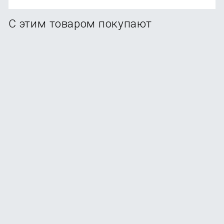
С этим товаром покупают
Чайник Xiaomi Viomi Double-layer Kettle V-MK171A,
черный
В наличии
+24
бонуса
от
2 499
₽