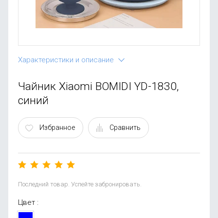
OnePlus
Автоак
Телевиз
Infinix
Красота
Google
Характеристики и описание
Чайник Xiaomi BOMIDI YD-1830,
синий
Избранное
Сравнить
Последний товар. Успейте забронировать.
Цвет :