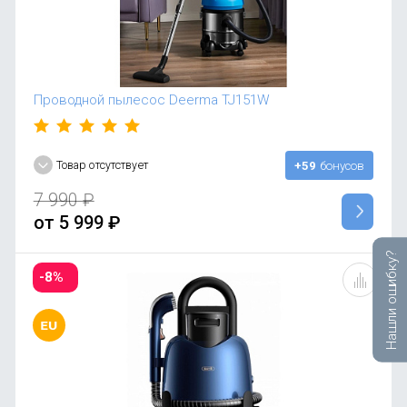
Проводной пылесос Deerma TJ151W
Товар отсутствует
+59
бонусов
7 990
₽
от
5 999
₽
Нашли ошибку?
-8%