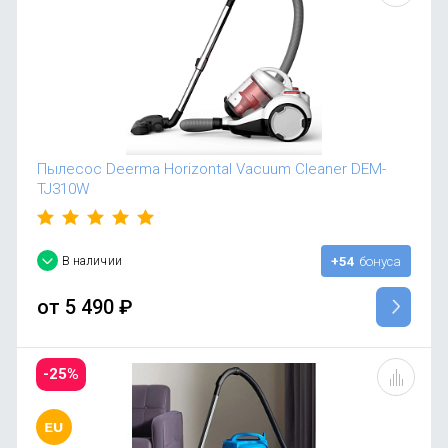
OnePlus
Автоак
Телевиз
Infinix
Красота
Google
Пылесос Deerma Horizontal Vacuum Cleaner DEM-
TJ310W
В наличии
+54
бонуса
от
5 490
₽
-25%