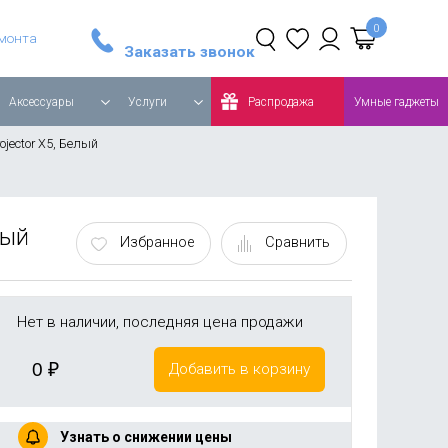
тавка Sony PlayStation 5 Slim 1TB, с дисководом, белый
Увлажнитель воздуха Xiaomi Deerma Humidifier DEM-F950W, черный
емонта
Заказать звонок
Аксессуары
Услуги
Распродажа
Умные гаджеты
jector X5, Белый
лый
Избранное
Сравнить
Нет в наличии, последняя цена продажи
0
₽
Добавить в корзину
Узнать о снижении цены