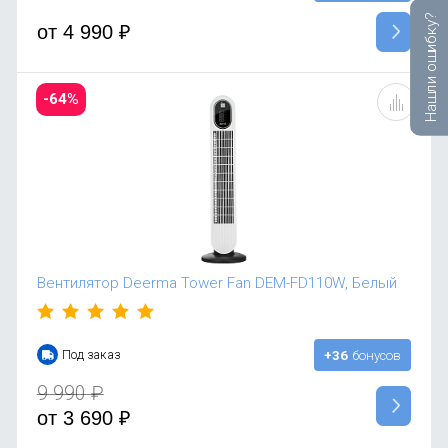
Нашли ошибку?
от
4 990
₽
-64%
Вентилятор Deerma Tower Fan DEM-FD110W, Белый
Под заказ
+36
бонусов
9 990
₽
от
3 690
₽