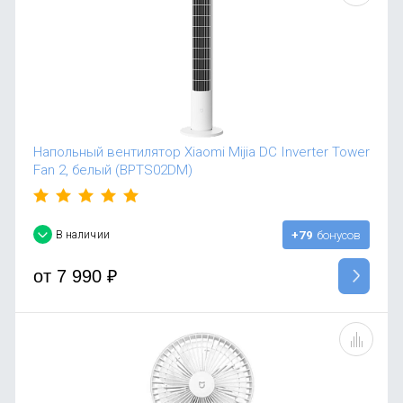
OnePlus
Автоак
Телевиз
Infinix
Красота
Google
Напольный вентилятор Xiaomi Mijia DC Inverter Tower
Fan 2, белый (BPTS02DM)
В наличии
+79
бонусов
от
7 990
₽