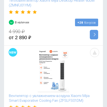
Тепловентилятор Xiaomi Mijia Desktop Heater 600W
(ZMNFJ01YM)
В наличии
+28
бонусов
4 990
₽
от
2 890
₽
Вентилятор с увлажнением воздуха Xiaomi Mijia
Smart Evaporative Cooling Fan (ZFSLFS01DM)