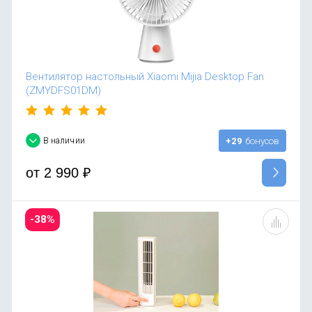
Вентилятор настольный Xiaomi Mijia Desktop Fan
(ZMYDFS01DM)
В наличии
+29
бонусов
от
2 990
₽
-38%