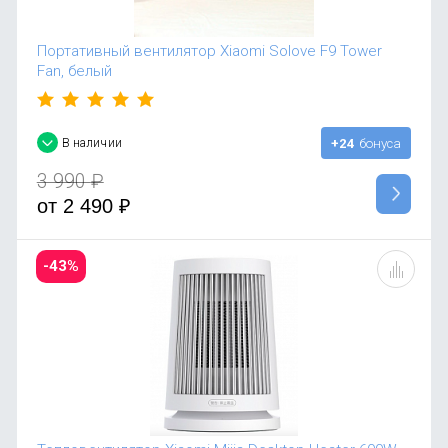
Портативный вентилятор Xiaomi Solove F9 Tower
Fan, белый
В наличии
+24
бонуса
3 990
₽
от
2 490
₽
-43%