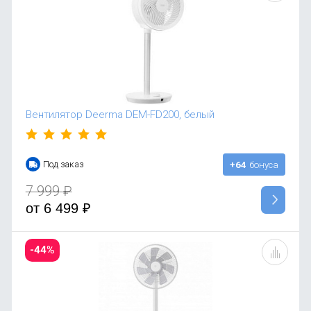
Вентилятор Deerma DEM-FD200, белый
Под заказ
+64
бонуса
7 999
₽
от
6 499
₽
-44%