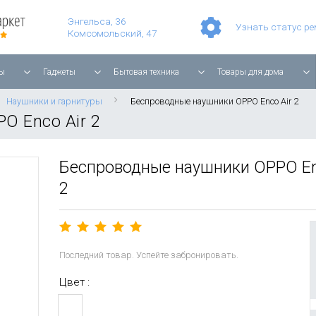
Умные часы Apple Watch Series 11 42mm Rose Gold Aluminium with Light Blush Sport Band
Смартфон Apple iPhone 17 Pro Max 256GB Cosmic Orange
Игровая прис
Планшет Apple iPad Air 11'' 2025 256 ГБ, Wi-Fi, starlight
Энгельса, 36
Узнать статус р
Комсомольский, 47
ы
Гаджеты
Бытовая техника
Товары для дома
Наушники и гарнитуры
Беспроводные наушники OPPO Enco Air 2
O Enco Air 2
Беспроводные наушники OPPO En
2
Последний товар. Успейте забронировать.
Цвет :