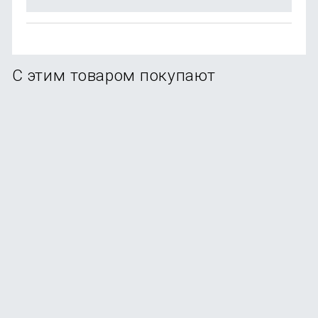
С этим товаром покупают
Наушники Realme Buds Classic
В наличии
+7
бонусов