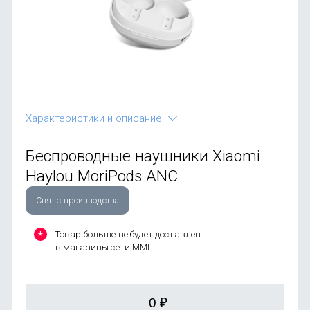
OnePlus
Автоак
Телевиз
Infinix
Красота
Google
Характеристики и описание
Беспроводные наушники Xiaomi
Haylou MoriPods ANC
Снят с производства
Товар больше не будет доставлен
в магазины сети MMI
0
₽