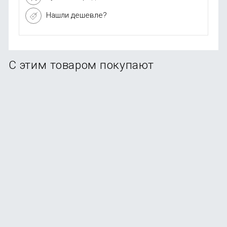
Нашли дешевле?
С этим товаром покупают
Беспроводные наушники Xiaomi Redmi Buds 6 Play
В наличии
+9
бонусов