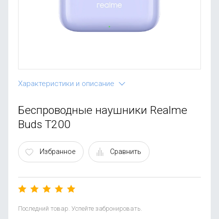
OnePlus
Автоак
Телевиз
Infinix
Красота
Google
Характеристики и описание
Беспроводные наушники Realme
Buds T200
Избранное
Сравнить
Последний товар. Успейте забронировать.