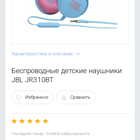
OnePlus
Автоак
Телевиз
Infinix
Красота
Google
Характеристики и описание
Беспроводные детские наушники
JBL JR310BT
Избранное
Сравнить
Последний товар. Успейте забронировать.