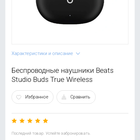
OnePlus
Автоак
Телевиз
Infinix
Красота
Google
Характеристики и описание
Беспроводные наушники Beats
Studio Buds True Wireless
Избранное
Сравнить
Последний товар. Успейте забронировать.