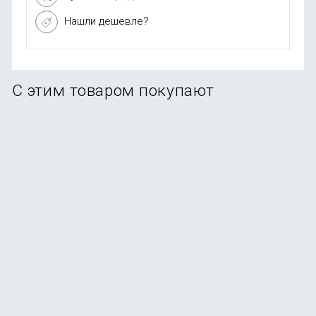
Нашли дешевле?
С этим товаром покупают
Беспроводные наушники Xiaomi Redmi Buds 6 Play
В наличии
+9
бонусов