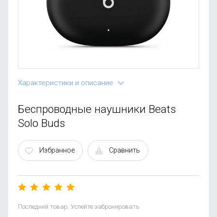
OnePlus
Автоак
Телевиз
Infinix
Красота
Google
Характеристики и описание
Беспроводные наушники Beats
Solo Buds
Избранное
Сравнить
Последний товар. Успейте забронировать.