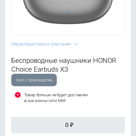
OnePlus
Автоак
Телевиз
Infinix
Красота
Google
Характеристики и описание
Беспроводные наушники HONOR
Choice Earbuds X3
Снят с производства
Товар больше не будет доставлен
в магазины сети MMI
0
₽