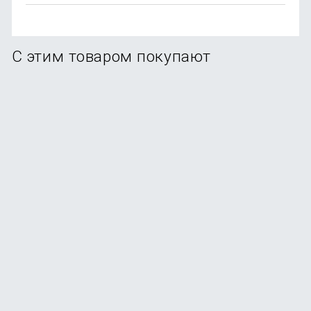
С этим товаром покупают
Комплект защитное стекло+чехол 3D RH Gamer для
iPhone 12 Pro
В наличии
+49
бонусов