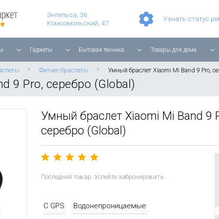
Умные часы Apple Watch Series 11 42mm Rose Gold Aluminium with Light Blush Sport Band
Смартфон Apple iPhone 17 Pro Max 256GB Cosmic Orange
Планшет Apple iPad Air 11'' 2025 256 ГБ, Wi-Fi, starlight
Энгельса, 36
Узнать статус р
Комсомольский, 47
ы
Гаджеты
Бытовая техника
Товары для дома
аслеты
Фитнес-браслеты
Умный браслет Xiaomi Mi Band 9 Pro, се
 9 Pro, серебро (Global)
Умный браслет Xiaomi Mi Band 9 P
серебро (Global)
Последний товар. Успейте забронировать.
С GPS
Водонепроницаемые