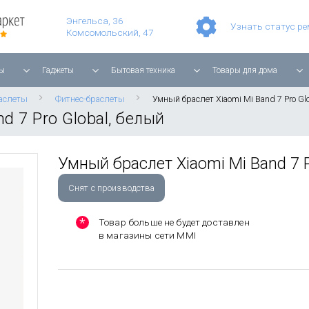
Умные часы Apple Watch Series 11 42mm Rose Gold Aluminium with Light Blush Sport Band
Смартфон Apple iPhone 17 Pro Max 256GB Cosmic Orange
Планшет Apple iPad Air 11'' 2025 256 ГБ, Wi-Fi, starlight
Энгельса, 36
Узнать статус р
Комсомольский, 47
ы
Гаджеты
Бытовая техника
Товары для дома
аслеты
Фитнес-браслеты
Умный браслет Xiaomi Mi Band 7 Pro Gl
d 7 Pro Global, белый
Умный браслет Xiaomi Mi Band 7 P
Снят с производства
Товар больше не будет доставлен
в магазины сети MMI