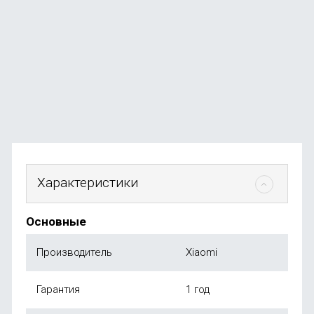
Смартфон Xiaomi Redmi Note 15 Pro 8/256Gb Titanium
В наличии
+107
бонусов
от
21 490
₽
Характеристики
Основные
Производитель
Xiaomi
Гарантия
1 год