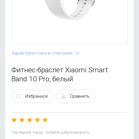
OnePlus
Автоак
Телевиз
Infinix
Красота
Google
Характеристики и описание
Фитнес-браслет Xiaomi Smart
Band 10 Pro, белый
Избранное
Сравнить
Последний товар. Успейте забронировать.