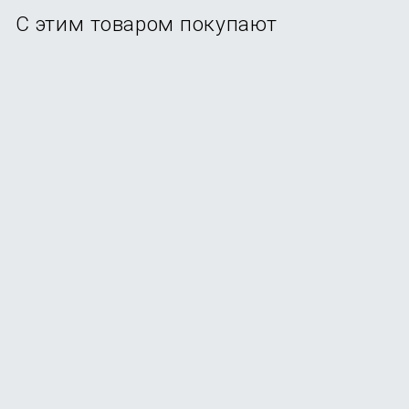
С этим товаром покупают
Удлинитель светодиодной ленты Yeelight LED
Lightstrip Extension YLOT01YL
В наличии
+3
бонуса
от
350
₽