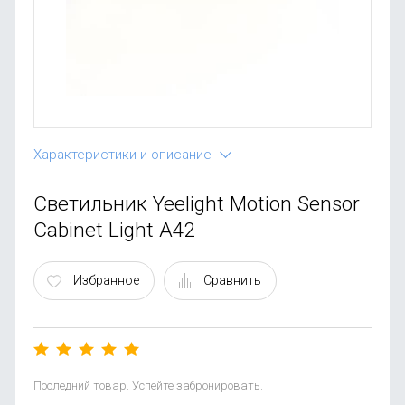
OnePlus
Автоак
Телевиз
Infinix
Красота
Google
Характеристики и описание
Светильник Yeelight Motion Sensor
Cabinet Light A42
Избранное
Сравнить
Последний товар. Успейте забронировать.