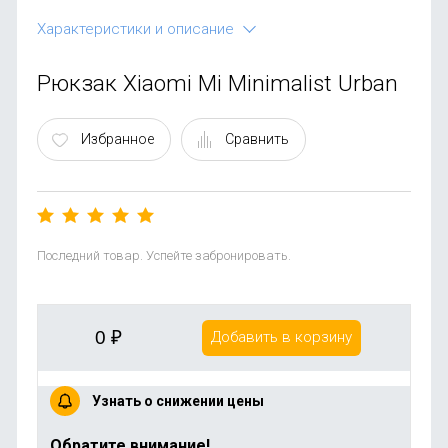
OnePlus
Автоак
Телевиз
Характеристики и описание
Infinix
Красота
Рюкзак Xiaomi Mi Minimalist Urban
Google
Избранное
Сравнить
Последний товар. Успейте забронировать.
0
₽
Добавить в корзину
Узнать о снижении цены
Обратите внимание!