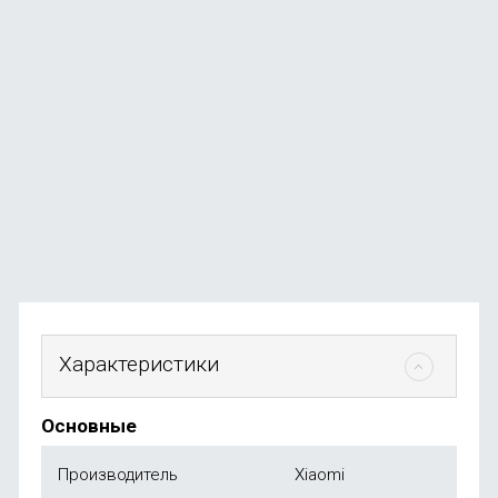
Рюкзак Xiaomi 90 Ninetygo Large Capacity Business
Travel Backpack
В наличии
+49
бонусов
от
4 990
₽
Характеристики
Основные
Производитель
Xiaomi