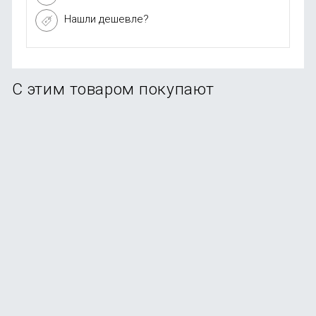
Нашли дешевле?
С этим товаром покупают
Рюкзак Xiaomi 10L Backpack Mini Mint
В наличии
+7
бонусов