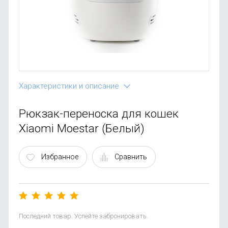
OnePlus
Автоак
Телевиз
Infinix
Красота
Google
Характеристики и описание
Рюкзак-переноска для кошек
Xiaomi Moestar (Белый)
Избранное
Сравнить
Последний товар. Успейте забронировать.