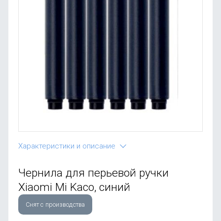
OnePlus
Автоак
Телевиз
Infinix
Красота
Google
Характеристики и описание
Чернила для перьевой ручки
Xiaomi Mi Kaco, синий
Снят с производства