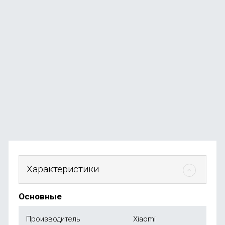
Мясорубка Xiaomi Deerma Meat Grinder (DEM-
JR200W)
В наличии
+24
бонуса
от
2 499
₽
Характеристики
Основные
Производитель
Xiaomi