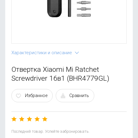
OnePlus
Автоак
Телевиз
Infinix
Красота
Google
Характеристики и описание
Отвертка Xiaomi Mi Ratchet
Screwdriver 16в1 (BHR4779GL)
Избранное
Сравнить
Последний товар. Успейте забронировать.