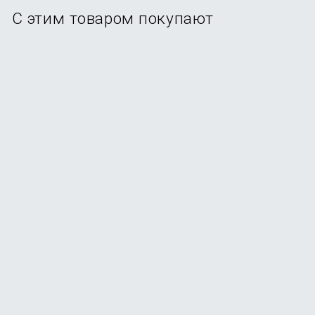
С этим товаром покупают
-25%
Увлажнитель воздуха Deerma DEM-LD220
В наличии
+29
бонусов
3 990
₽
от
2 999
₽