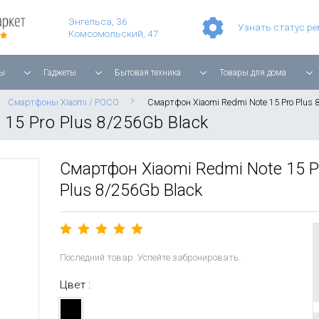
Умные часы Apple Watch Series 11 42mm Rose Gold Aluminium with Light Blush Sport Band
Смартфон Apple iPhone 17 Pro Max 256GB Cosmic Orange
Игровая прис
Планшет Apple iPad Air 11'' 2025 256 ГБ, Wi-Fi, starlight
Энгельса, 36
Узнать статус р
Комсомольский, 47
ы
Гаджеты
Бытовая техника
Товары для дома
Смартфоны Xiaomi / POCO
Смартфон Xiaomi Redmi Note 15 Pro Plus 
15 Pro Plus 8/256Gb Black
Смартфон Xiaomi Redmi Note 15 P
Plus 8/256Gb Black
Последний товар. Успейте забронировать.
Цвет :