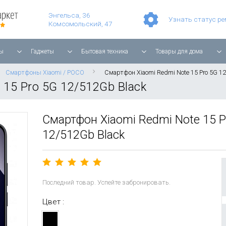
Умные часы Apple Watch Series 11 42mm Rose Gold Aluminium with Light Blush Sport Band
Смартфон Apple iPhone 17 Pro Max 256GB Cosmic Orange
Планшет Apple iPad Air 11'' 2025 256 ГБ, Wi-Fi, starlight
Энгельса, 36
Узнать статус р
Комсомольский, 47
ы
Гаджеты
Бытовая техника
Товары для дома
Смартфоны Xiaomi / POCO
Смартфон Xiaomi Redmi Note 15 Pro 5G 1
 15 Pro 5G 12/512Gb Black
Смартфон Xiaomi Redmi Note 15 P
12/512Gb Black
Последний товар. Успейте забронировать.
Цвет :