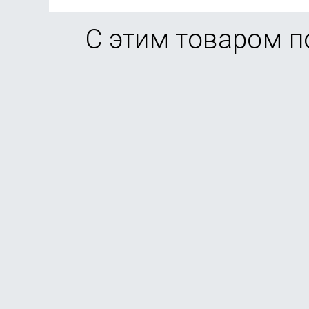
С этим товаром 
Смартфон Xiaomi Redmi Note 15 Pro Plus 12/512G
В наличии
от
34 990
₽