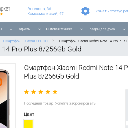
Умные часы Apple Watch Series 11 42mm Rose Gold Aluminium with Light Blush Sport Band
Смартфон Apple iPhone 17 Pro Max 256GB Cosmic Orange
Игровая прис
Планшет Apple iPad Air 11'' 2025 256 ГБ, Wi-Fi, starlight
Энгельса, 36
Узнать статус р
Комсомольский, 47
ы
Гаджеты
Бытовая техника
Товары для дома
Смартфоны Xiaomi / POCO
Смартфон Xiaomi Redmi Note 14 Pro Plus 
14 Pro Plus 8/256Gb Gold
Смартфон Xiaomi Redmi Note 14 P
Plus 8/256Gb Gold
Последний товар. Успейте забронировать.
Цвет :