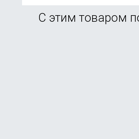
С этим товаром 
Смартфон Xiaomi Redmi Note 15 Pro 8/256Gb Tit
В наличии
от
21 490
₽