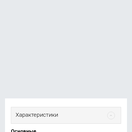
Смартфон Apple iPhone 17 256GB Lavender (eSim)
В наличии
+369
бонусов
от
73 990
₽
Характеристики
Основные