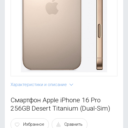
OnePlus
Автоак
Телевиз
Infinix
Красота
Google
Характеристики и описание
Смартфон Apple iPhone 16 Pro
256GB Desert Titanium (Dual-Sim)
Избранное
Сравнить