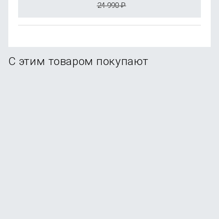
24 990
₽
С этим товаром покупают
Стилус Uniq PIXO PRO Magnetic для Apple iPad 2018-
2023, белый