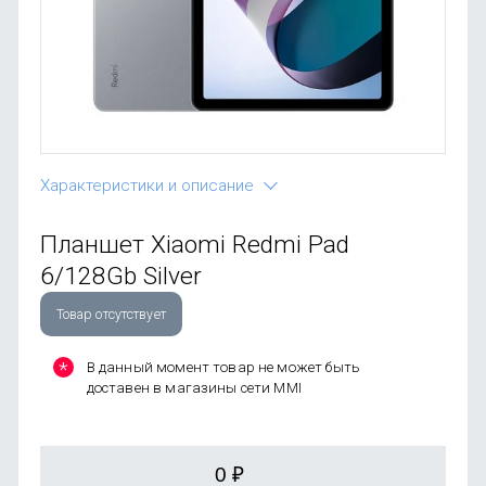
OnePlus
Автоак
Телевиз
Infinix
Красота
Google
Характеристики и описание
Планшет Xiaomi Redmi Pad
6/128Gb Silver
Товар отсутствует
В данный момент товар не может быть
доставен в магазины сети MMI
0
₽