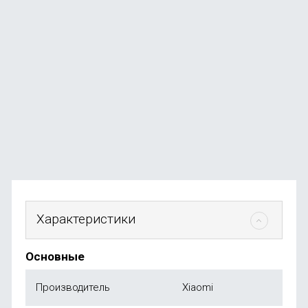
Ноутбук Apple MacBook Neo 13" (A18 Pro, 6C CPU, 5C
GPU, 2026) 8 ГБ, 256ГБ SSD, серебро
В наличии
+584
бонуса
от
58 490
₽
Характеристики
Основные
Производитель
Xiaomi