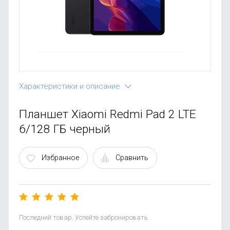
OnePlus
Автоак
Телевиз
Infinix
Красота
Google
Характеристики и описание
Планшет Xiaomi Redmi Pad 2 LTE
6/128 ГБ черный
Избранное
Сравнить
Последний товар. Успейте забронировать.