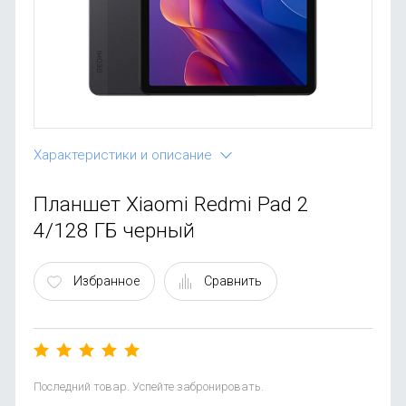
OnePlus
Автоак
Телевиз
Infinix
Красота
Google
Характеристики и описание
Планшет Xiaomi Redmi Pad 2
4/128 ГБ черный
Избранное
Сравнить
Последний товар. Успейте забронировать.