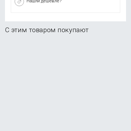
Нашли дешевле?
С этим товаром покупают
Стилус Uniq PIXO PRO Magnetic для Apple iPad 2018-
2023, белый
В наличии
+44
бонуса