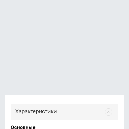
Ноутбук Apple MacBook Neo 13" (A18 Pro, 6C CPU, 5C
GPU, 2026) 8 ГБ, 256ГБ SSD, серебро
В наличии
+584
бонуса
от
58 490
₽
Характеристики
Основные