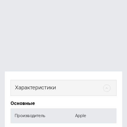
Ноутбук Apple MacBook Neo 13" (A18 Pro, 6C CPU, 5C
GPU, 2026) 8 ГБ, 256ГБ SSD, серебро
В наличии
+584
бонуса
от
58 490
₽
Характеристики
Основные
Производитель
Apple