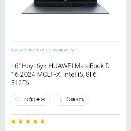
OnePlus
Автоак
Телевиз
Infinix
Красота
Google
Характеристики и описание
16" Ноутбук HUAWEI MateBook D
16 2024 MCLF-X, Intel i5, 8Гб,
512Гб
Избранное
Сравнить