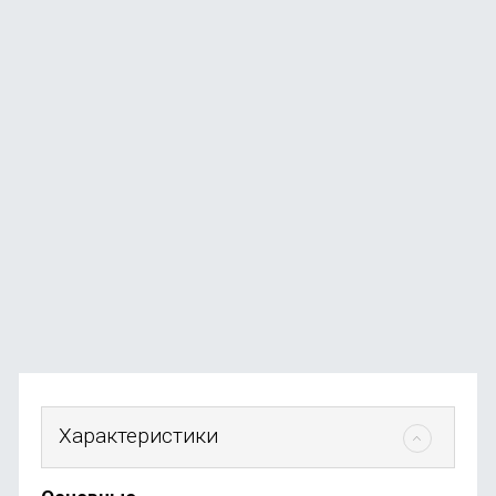
Стилус Uniq PIXO PRO Magnetic для Apple iPad 2018-
2023, белый
В наличии
+44
бонуса
от
4 490
₽
Характеристики