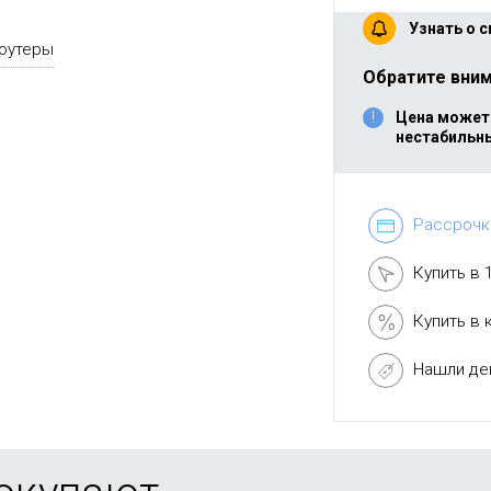
Узнать о 
роутеры
Обратите вним
Цена может 
нестабильн
Рассрочк
Купить в 
Купить в 
Нашли д