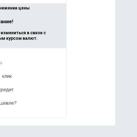
снижении цены
ание!
измениться в связи с
ым курсом валют.
а
1 клик
кредит
ешевле?