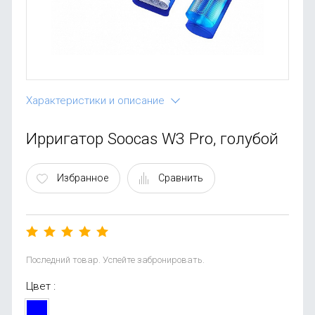
OnePlus
Автоак
Телевиз
Infinix
Красота
Google
Характеристики и описание
Ирригатор Soocas W3 Pro, голубой
Избранное
Сравнить
Последний товар. Успейте забронировать.
Цвет :