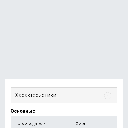
Фен для волос Xiaomi Mijia SHOWSEE A5 Red
В наличии
+4
бонуса
4 990
₽
от
490
₽
Характеристики
Основные
Производитель
Xiaomi