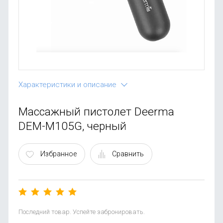
OnePlus
Автоак
Телевиз
Infinix
Красота
Google
Характеристики и описание
Массажный пистолет Deerma
DEM-M105G, черный
Избранное
Сравнить
Последний товар. Успейте забронировать.