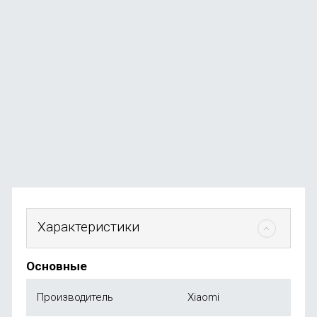
Набор для бритья Xiaomi BEHEART S500 (Standart
edition)
В наличии
+9
бонусов
от
990
₽
Характеристики
Основные
Производитель
Xiaomi