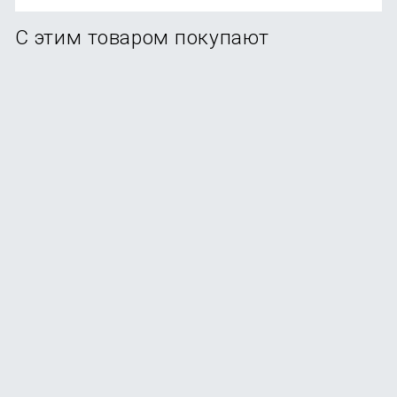
С этим товаром покупают
Набор для бритья Xiaomi Mijia Lemon Razer 5 в 1
(H303)
В наличии
+11
бонусов
от
1 190
₽