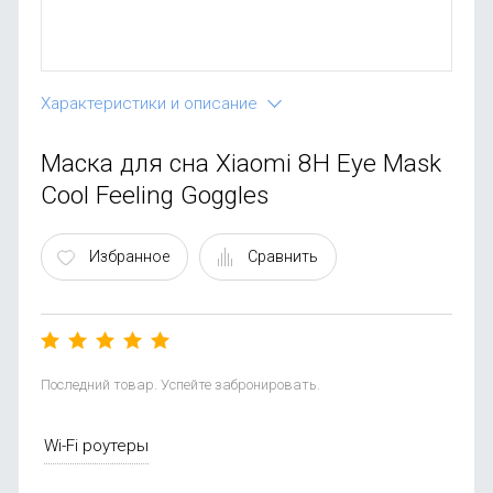
OnePlus
Автоак
Телевиз
Infinix
Красота
Google
Характеристики и описание
Маска для сна Xiaomi 8H Eye Mask
Cool Feeling Goggles
Избранное
Сравнить
Последний товар. Успейте забронировать.
Wi-Fi роутеры