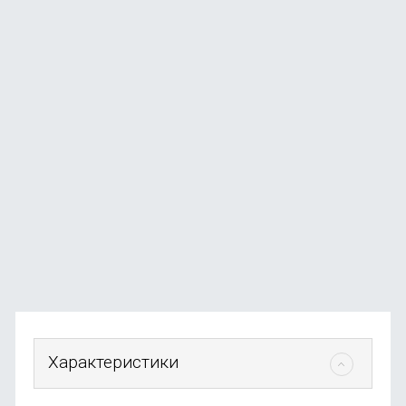
Массажный пистолет Deerma DEM-M102G, белый
В наличии
+25
бонусов
от
2 590
₽
Характеристики