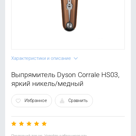
OnePlus
Автоак
Телевиз
Infinix
Красота
Google
Характеристики и описание
Выпрямитель Dyson Corrale HS03,
яркий никель/медный
Избранное
Сравнить
Последний товар. Успейте забронировать.