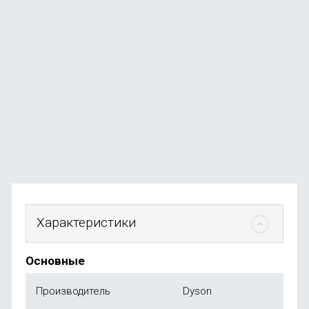
Массажный пистолет Deerma DEM-M102G, белый
В наличии
+25
бонусов
от
2 590
₽
Характеристики
Основные
Производитель
Dyson