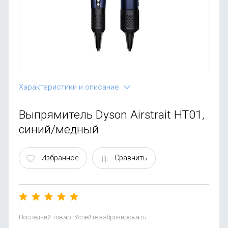
OnePlus
Автоак
Телевиз
Infinix
Красота
Google
Характеристики и описание
Выпрямитель Dyson Airstrait HT01,
синий/медный
Избранное
Сравнить
Последний товар. Успейте забронировать.