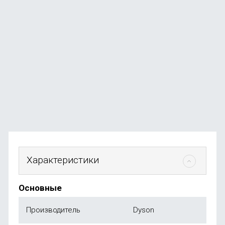
Массажный пистолет Deerma DEM-M102G, белый
В наличии
+25
бонусов
от
2 590
₽
Характеристики
Основные
Производитель
Dyson