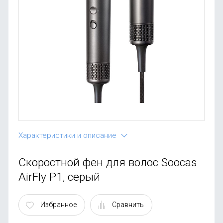
OnePlus
Автоак
Телевиз
Infinix
Красота
Google
Характеристики и описание
Скоростной фен для волос Soocas
AirFly P1, серый
Избранное
Сравнить