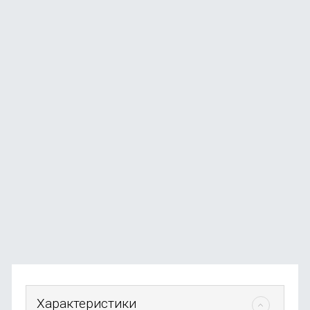
Массажный пистолет Deerma DEM-M102G, белый
В наличии
+25
бонусов
от
2 590
₽
Характеристики