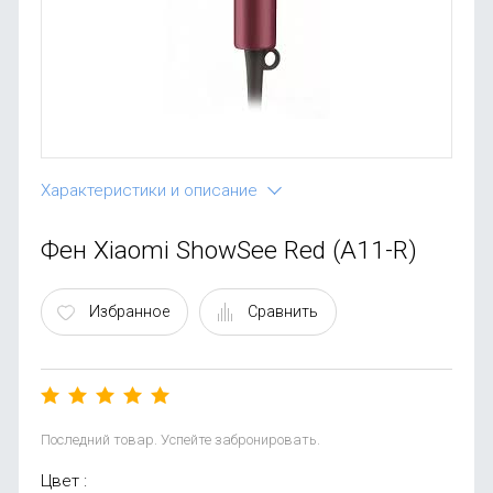
OnePlus
Автоак
Телевиз
Infinix
Красота
Google
Характеристики и описание
Фен Xiaomi ShowSee Red (A11-R)
Избранное
Сравнить
Последний товар. Успейте забронировать.
Цвет :