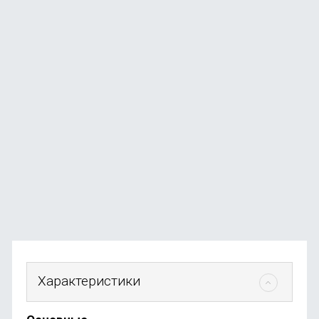
Электрическая расческа ShowSee Straight Hair
Comb E1-P, розовый
В наличии
+6
бонусов
от
690
₽
Характеристики