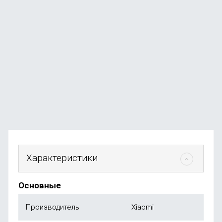
Массажный пистолет Deerma DEM-M102G, белый
В наличии
+25
бонусов
от
2 590
₽
Характеристики
Основные
Производитель
Xiaomi