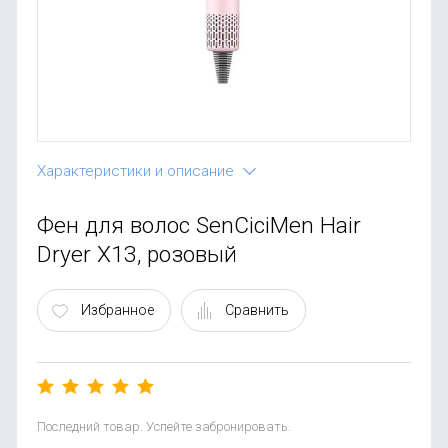
OnePlus
Автоак
Телевиз
Infinix
Красота
Google
Характеристики и описание
Фен для волос SenCiciMen Hair
Dryer X13, розовый
Избранное
Сравнить
Последний товар. Успейте забронировать.