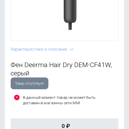
OnePlus
Автоак
Телевиз
Infinix
Красота
Google
Характеристики и описание
Фен Deerma Hair Dry DEM-CF41W,
серый
Товар отсутствует
В данный момент товар не может быть
доставен в магазины сети MMI
0
₽