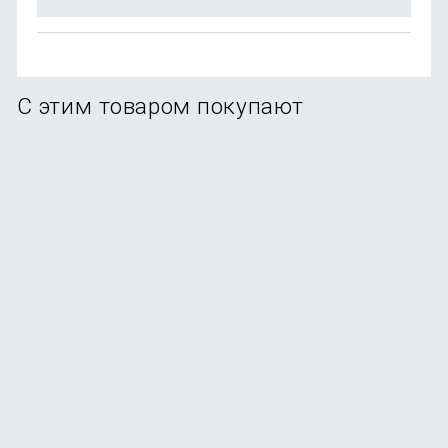
С этим товаром покупают
-91%
Фен для волос Xiaomi Mijia SHOWSEE A5 Red
В наличии
+4
бонуса