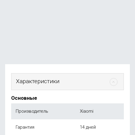
Набор для бритья Xiaomi BEHEART S500 (Standart
edition)
В наличии
+9
бонусов
от
990
₽
Характеристики
Основные
Производитель
Xiaomi
Гарантия
14 дней