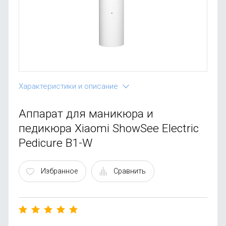
OnePlus
Автоак
Телевиз
Infinix
Красота
Google
Характеристики и описание
Аппарат для маникюра и
педикюра Xiaomi ShowSee Electric
Pedicure B1-W
Избранное
Сравнить