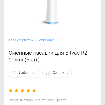
OnePlus
Автоак
Телевиз
Infinix
Красота
Google
Характеристики и описание
Сменные насадки для Bitvae R2,
белая (5 шт)
Избранное
Сравнить
Последний товар. Успейте забронировать.