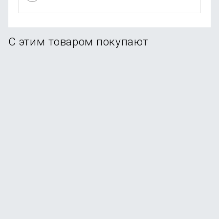
С этим товаром покупают
-91%
Фен для волос Xiaomi Mijia SHOWSEE A5 Red
В наличии
+4
бонуса
4 990
₽