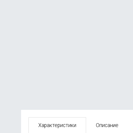
Электрическая расческа ShowSee Straight Hair
В наличии
от
690
₽
Характеристики
Описание