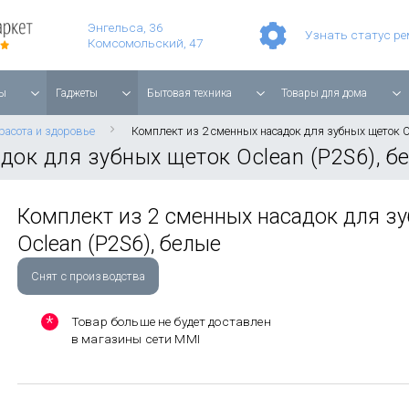
Умные часы Apple Watch Series 11 42mm Rose Gold Aluminium with Light Blush Sport Band
Смартфон Apple iPhone 17 Pro Max 256GB Cosmic Orange
Планшет Apple iPad Air 11'' 2025 256 ГБ, Wi-Fi, starlight
Энгельса, 36
Узнать статус р
Комсомольский, 47
ы
Гаджеты
Бытовая техника
Товары для дома
расота и здоровье
Комплект из 2 сменных насадок для зубных щеток Oc
док для зубных щеток Oclean (P2S6), б
Комплект из 2 сменных насадок для з
Oclean (P2S6), белые
Снят с производства
Товар больше не будет доставлен
в магазины сети MMI