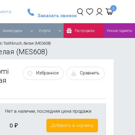
Стайлер Dyson Airwrap Complete Long, синий/медный
Робот-пылесос Roborock Q8 MAX Global, белый
емонта
Заказать звонок
Аксессуары
Услуги
Распродажа
Умные гаджеты
ic Toothbrush, белая (MES608)
белая (MES608)
omi
Избранное
Сравнить
лая
Нет в наличии, последняя цена продажи
0
₽
Добавить в корзину