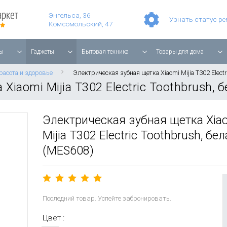
Умные часы Apple Watch Series 11 42mm Rose Gold Aluminium with Light Blush Sport Band
Смартфон Apple iPhone 17 Pro Max 256GB Cosmic Orange
Планшет Apple iPad Air 11'' 2025 256 ГБ, Wi-Fi, starlight
Энгельса, 36
Узнать статус р
Комсомольский, 47
ы
Гаджеты
Бытовая техника
Товары для дома
расота и здоровье
Электрическая зубная щетка Xiaomi Mijia T302 Electr
Xiaomi Mijia T302 Electric Toothbrush, 
Электрическая зубная щетка Xia
Mijia T302 Electric Toothbrush, бе
(MES608)
Последний товар. Успейте забронировать.
Цвет :