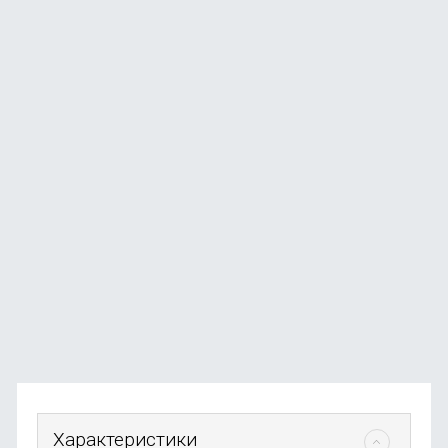
Электрическая расческа ShowSee Straight Hair
Comb E1-P, розовый
В наличии
+6
бонусов
от
690
₽
Характеристики