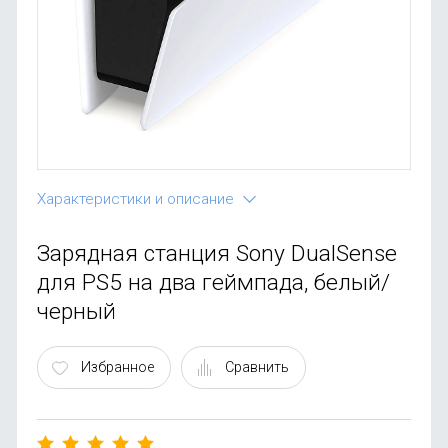
OnePlus
Автоак
Телевиз
Infinix
Красота
Google
Характеристики и описание
Зарядная станция Sony DualSense
для PS5 на два геймпада, белый/
черный
Избранное
Сравнить