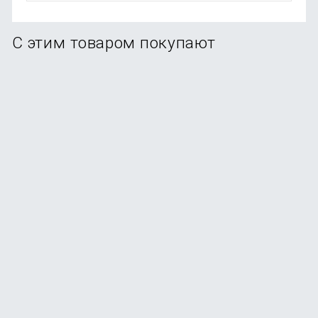
С этим товаром покупают
-36%
Набор Xiaomi Black heat 2 ножа
В наличии
+15
бонусов
2 490
₽
от
1 599
₽