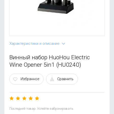
OnePlus
Автоак
Телевиз
Infinix
Красота
Google
Характеристики и описание
Винный набор HuoHou Electric
Wine Opener 5in1 (HU0240)
Избранное
Сравнить
Последний товар. Успейте забронировать.