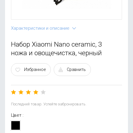
OnePlus
Автоак
Телевиз
Infinix
Красота
Google
Характеристики и описание
Набор Xiaomi Nano ceramic, 3
ножа и овощечистка, черный
Избранное
Сравнить
Последний товар. Успейте забронировать.
Цвет :