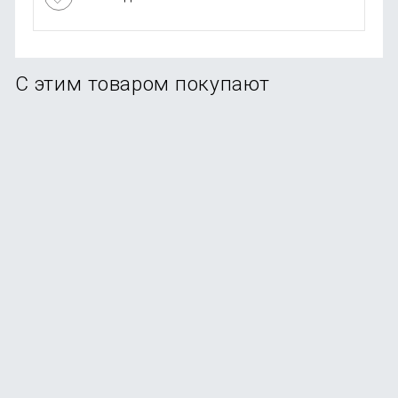
С этим товаром покупают
-36%
Набор Xiaomi Black heat 2 ножа
В наличии
+15
бонусов
2 490
₽