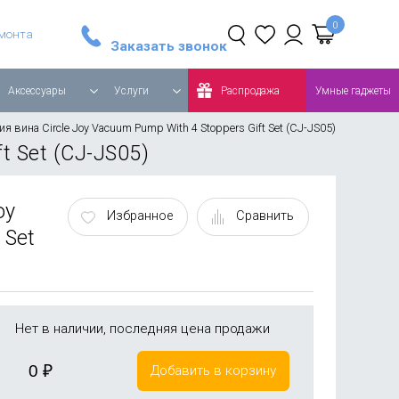
Стайлер Dyson Airwrap Complete Long, синий/медный
Робот-пылесос Roborock Q8 MAX Global, белый
емонта
Заказать звонок
Аксессуары
Услуги
Распродажа
Умные гаджеты
я вина Circle Joy Vacuum Pump With 4 Stoppers Gift Set (CJ-JS05)
t Set (CJ-JS05)
oy
Избранное
Сравнить
 Set
Нет в наличии, последняя цена продажи
0
₽
Добавить в корзину