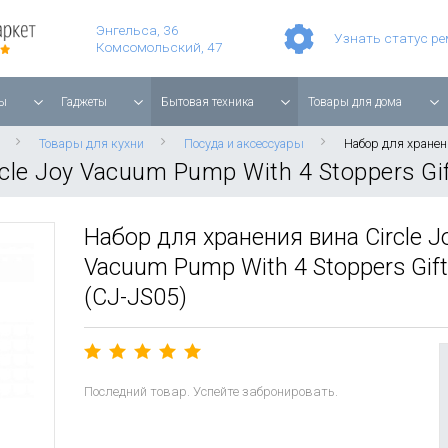
Умные часы Apple Watch Series 11 42mm Rose Gold Aluminium with Light Blush Sport Band
Смартфон Apple iPhone 17 Pro Max 256GB Cosmic Orange
Планшет Apple iPad Air 11'' 2025 256 ГБ, Wi-Fi, starlight
Энгельса, 36
Узнать статус р
Комсомольский, 47
ы
Гаджеты
Бытовая техника
Товары для дома
Товары для кухни
Посуда и аксессуары
Набор для хранени
cle Joy Vacuum Pump With 4 Stoppers Gif
Набор для хранения вина Circle J
Vacuum Pump With 4 Stoppers Gift
(CJ-JS05)
Последний товар. Успейте забронировать.